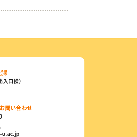
援課
出⼊⼝横）
てのお問い合わせ
0
1
u.ac.jp