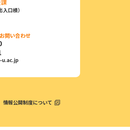
援課
出⼊⼝横）
てのお問い合わせ
0
1
u.ac.jp
情報公開制度について